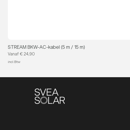
STREAM BKW-AC-kabel (5 m / 15 m)
Verkoopprijs
Vanaf
€ 24,90
incl.Btw