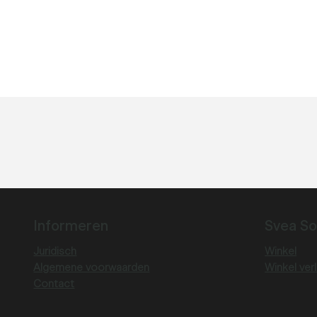
Informeren
Svea So
Juridisch
Winkel
Algemene voorwaarden
Winkel ver
Contact