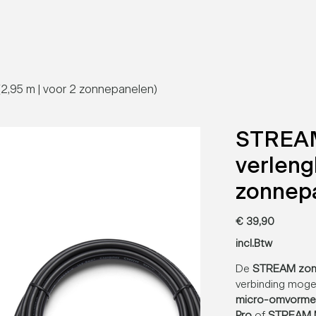
,95 m | voor 2 zonnepanelen)
STREAM
verleng
zonnep
Prijs
€ 39,90
incl.Btw
De
STREAM zonn
verbinding moge
micro-omvorme
Pro
of
STREAM 