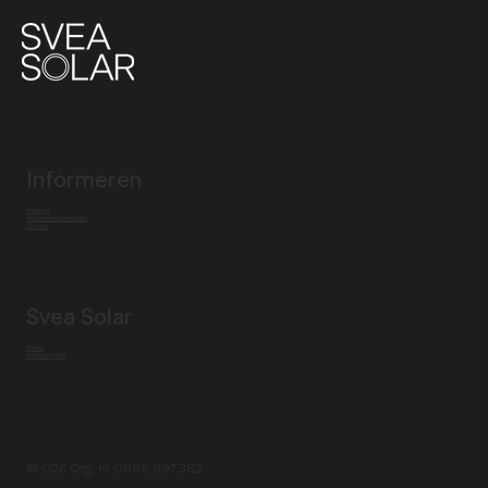
Informeren
Juridisch
Algemene voorwaarden
Contact
Svea Solar
Winkel
Winkel verlaten
© 026 Org. nr 0686.897.382