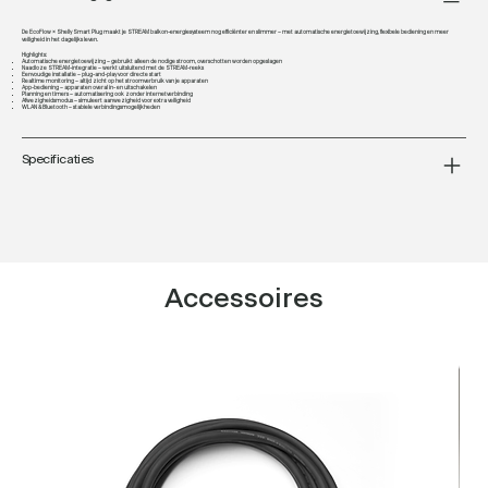
De EcoFlow × Shelly Smart Plug
maakt je
STREAM balkon-energie­systeem
nog efficiënter en slimmer – met automatische energietoewijzing, flexibele bediening en meer
veiligheid in het dagelijks leven.
Highlights:
Automatische energietoewijzing
– gebruikt alleen de nodige stroom, overschotten worden opgeslagen
Naadloze STREAM-integratie
– werkt uitsluitend met de STREAM-reeks
Eenvoudige installatie
– plug-and-play voor directe start
Realtime monitoring
– altijd zicht op het stroomverbruik van je apparaten
App-bediening
– apparaten overal in- en uitschakelen
Planning en timers
– automatisering ook zonder internetverbinding
Afwezigheidsmodus
– simuleert aanwezigheid voor extra veiligheid
WLAN & Bluetooth
– stabiele verbindingsmogelijkheden
Specificaties
Accessoires