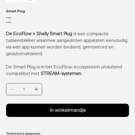
Smart Plug
Prijs
€ 39,90
incl.Btw
De EcoFlow × Shelly Smart Plug
is een compacte
tussenstekker waarmee aangesloten apparaten eenvoudig
via een app kunnen worden bediend, gemonitord en
geautomatiseerd.
De Smart Plug is in het EcoFlow-ecosysteem uitsluitend
compatibel met
STREAM-systemen
.
In winkelmandje
Technische gegevens