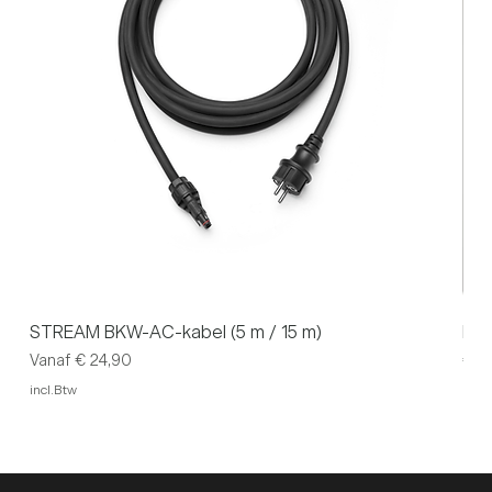
STREAM BKW-AC-kabel (5 m / 15 m)
P1 
Verkoopprijs
Prijs
Vanaf
€ 24,90
€ 3
incl.Btw
incl.