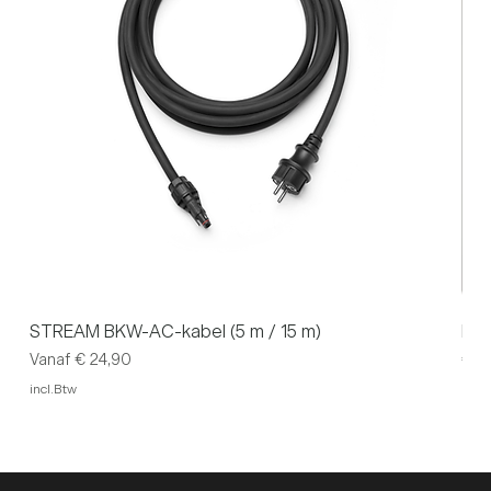
STREAM BKW-AC-kabel (5 m / 15 m)
P1 
Verkoopprijs
Prijs
Vanaf
€ 24,90
€ 3
incl.Btw
incl.