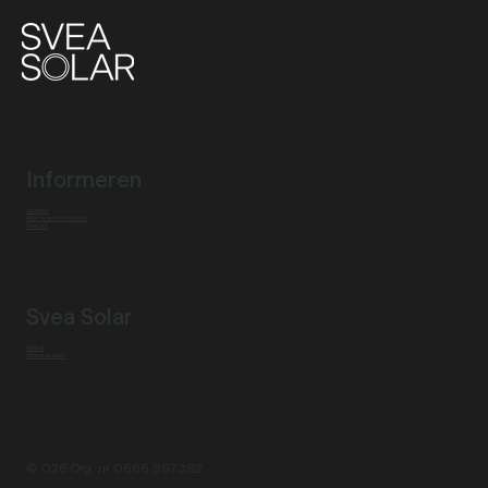
Informeren
Juridisch
Algemene voorwaarden
Contact
Svea Solar
Winkel
Winkel verlaten
© 026 Org. nr 0686.897.382