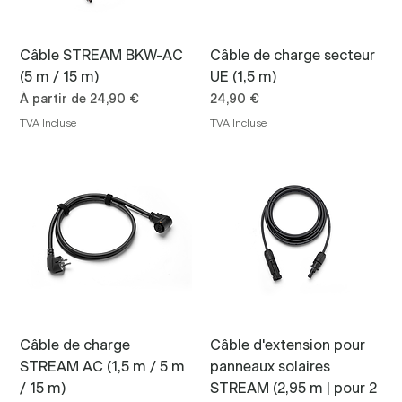
Câble STREAM BKW-AC
Câble de charge secteur
(5 m / 15 m)
UE (1,5 m)
Prix promotionnel
Prix
À partir de
24,90 €
24,90 €
TVA Incluse
TVA Incluse
Câble de charge
Câble d'extension pour
STREAM AC (1,5 m / 5 m
panneaux solaires
/ 15 m)
STREAM (2,95 m | pour 2