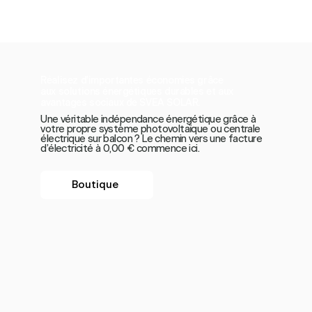
Réalisez d'importantes économies grâce
aux solutions énergétiques durables et aux
avantages sociaux de SVEA SOLAR.
Une véritable indépendance énergétique grâce à
votre propre système photovoltaïque ou centrale
électrique sur balcon ? Le chemin vers une facture
d’électricité à 0,00 € commence ici.
Boutique