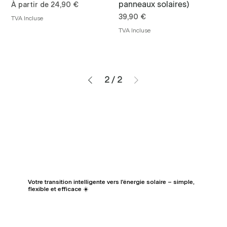
panneaux solaires)
Prix promotionnel
À partir de
24,90 €
Prix
39,90 €
TVA Incluse
TVA Incluse
2
/
2
Votre transition intelligente vers l'énergie solaire – simple,
flexible et efficace ☀️